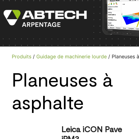
Produits
/
Guidage de machinerie lourde
/ Planeuses à
Planeuses à
asphalte
Leica iCON Pave
iPM3