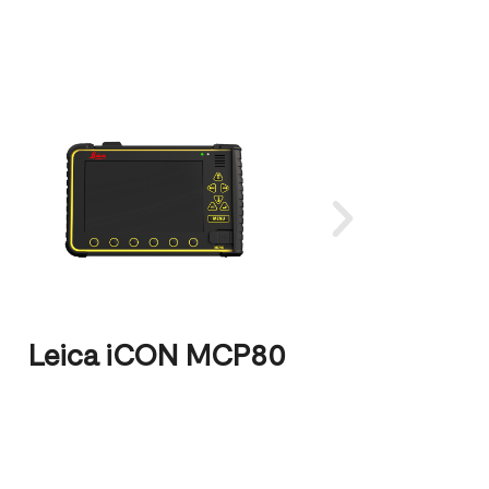
Le
Leica iCON MCP80