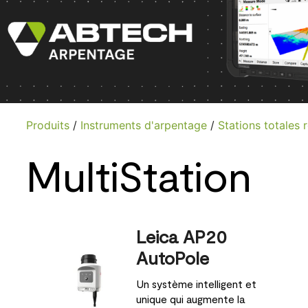
Produits
/
Instruments d'arpentage
/
Stations totales 
MultiStation
Leica AP20
AutoPole
Un système intelligent et
unique qui augmente la