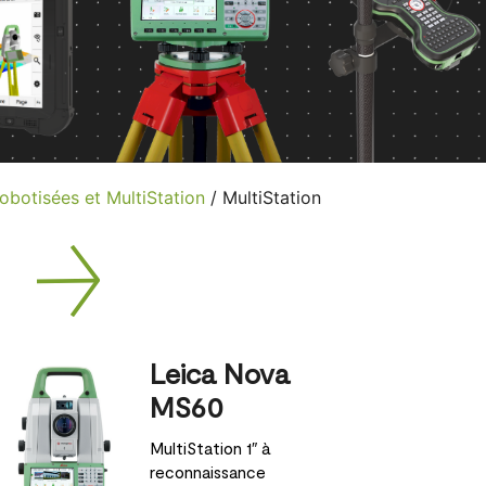
robotisées et MultiStation
/ MultiStation
Leica Nova
MS60
MultiStation 1″ à
reconnaissance