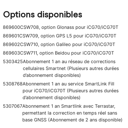
Options disponibles
869600
CSW708, option Glonass pour iCG70/iCG70T
869601
CSW709, option GPS L5 pour iCG70/iCG70T
869602
CSW710, option Galileo pour iCG70/iCG70T
869603
CSW711, option Beidou pour iCG70/iCG70T
5303425
Abonnement 1 an au réseau de corrections
cellulaires Smartnet (Plusieurs autres durées
d’abonnement disponibles)
5308768
Abonnement 1 an au service SmartLink Fill
pour iCG70/iCG70T (Plusieurs autres durées
d’abonnement disponibles)
5307067
Abonnement 1 an Smartlink avec Terrastar,
permettant la correction en temps réel sans
base GNSS (Abonnement de 2 ans disponible)