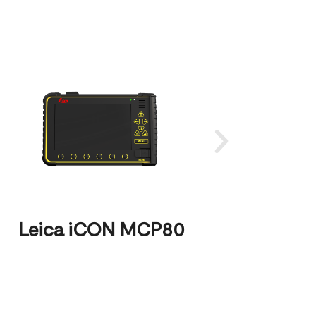
Le
Leica iCON MCP80