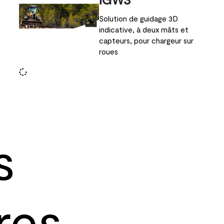
Solution de guidage 3D
indicative, à deux mâts et
capteurs, pour chargeur sur
roues
s
res