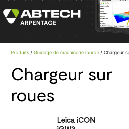
Produits
/
Guidage de machinerie lourde
/ Chargeur s
Chargeur sur
roues
Leica iCON
iGW3