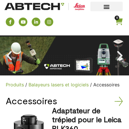
0
Produits
/
Balayeurs lasers et logiciels
/ Accessoires
Accessoires
Adaptateur de
trépied pour le Leica
BLK360