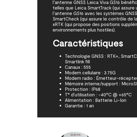
l’antenne GNSS Leica Viva GS16 bénéfi
telles que Leica SmartTrack (qui assure
l’antenne GS16 avec les systèmes GNSS 
SmartCheck (qui assure le contrôle de la
xRTK (qui propose des positions supplé
environnements plus hostiles).
Caractéristiques
Technologie GNSS : RTK+, SmartCh
Smartlink fill
Canaux : 555
Modem cellulaire : 3.75G
Modem radio : Émetteur-récepteu
Mémoire interne/support : Micro
Protection : IP68
T° d'utilisation : -40°C @ +65°C
Alimentation : Batterie Li-Ion
Garantie : 1 an