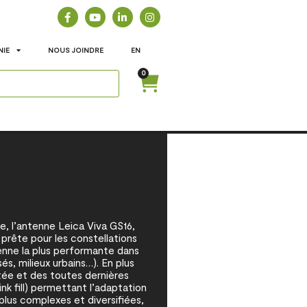
NIE
NOUS JOINDRE
EN
0
e, l’antenne Leica Viva GS16,
prête pour les constellations
ntenne la plus performante dans
és, milieux urbains…). En plus
tée et des toutes dernières
nk fill) permettant l’adaptation
 plus complexes et diversifiées,