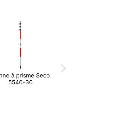
nne à prisme Seco
Canne à prisme Leica
5540-30
GLS13