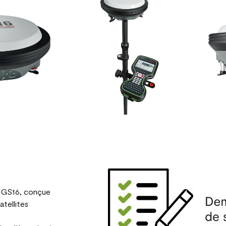
a GS16, conçue
atellites