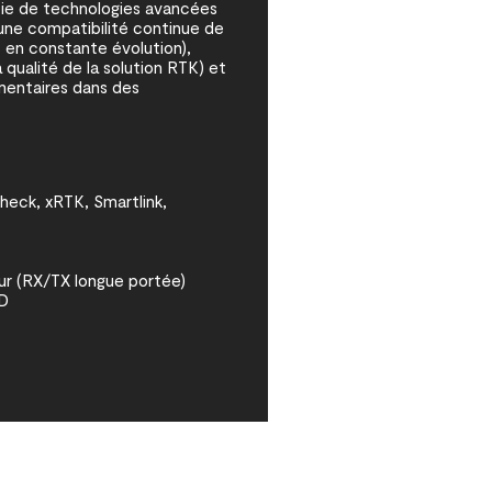
cie de technologies avancées
 une compatibilité continue de
en constante évolution),
 qualité de la solution RTK) et
mentaires dans des
eck, xRTK, Smartlink,
r (RX/TX longue portée)
SD