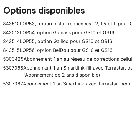
Options disponibles
843510
LOP53, option multi-fréquences L2, L5 et L pour 
843513
LOP54, option Glonass pour GS10 et GS16
843514
LOP55, option Galileo pour GS10 et GS16
843515
LOP56, option BeiDou pour GS10 et GS16
5303425
Abonnement 1 an au réseau de corrections cellul
5307068
Abonnement 1 an Smartlink fill avec Terrastar, p
(Abonnement de 2 ans disponible)
5307067
Abonnement 1 an Smartlink avec Terrastar, perm