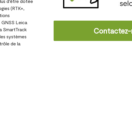
plus d’être dotée
ogies (RTK+,
tions
nne GNSS Leica
Contactez-
ca SmartTrack
 les systèmes
rôle de la