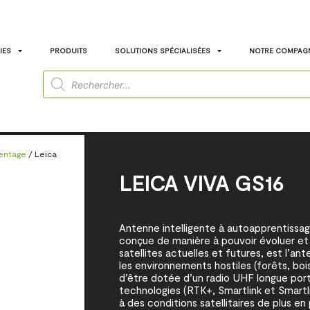
IES
PRODUITS
SOLUTIONS SPÉCIALISÉES
NOTRE COMPAG
entage
/ Leica
LEICA VIVA GS16
Antenne intelligente à autoapprentissag
conçue de manière à pouvoir évoluer et 
satellites actuelles et futures, est l’a
les environnements hostiles (forêts, bois
d’être dotée d’un radio UHF longue por
technologies (RTK+, Smartlink et Smartli
à des conditions satellitaires de plus en