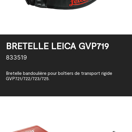
BRETELLE LEICA GVP719
833519
Bretelle bandoulière pour boîtiers de transport rigide
GVP721/722/723/725.