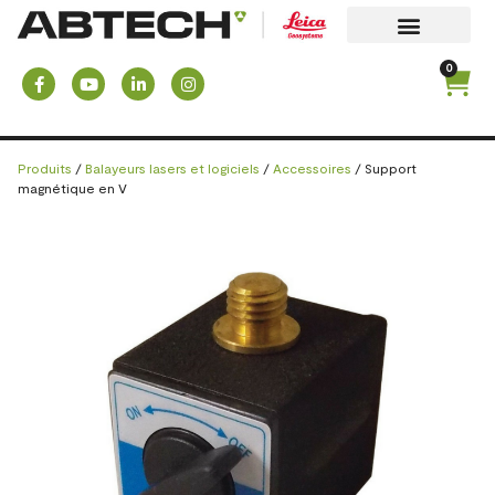
0
Produits
/
Balayeurs lasers et logiciels
/
Accessoires
/ Support
magnétique en V