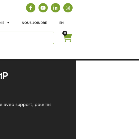
NIE
NOUS JOINDRE
EN
0
1P
e avec support, pour les