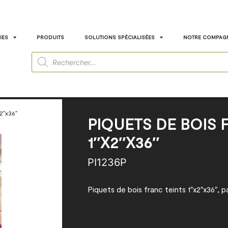
IES
PRODUITS
SOLUTIONS SPÉCIALISÉES
NOTRE COMPAG
x2″x36″
PIQUETS DE BOIS 
1″X2″X36″
PI1236P
Piquets de bois franc teints 1″x2″x36″,